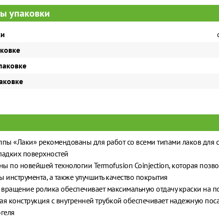
ы упаковки
ки
аковке
паковке
паковке
ппы «Лаки» рекомендованы для работ со всеми типами лаков для 
ладких поверхностей
ы по новейшей технологии Termofusion Coinjection, которая позво
ы инструмента, а также улучшить качество покрытия
вращение ролика обеспечивает максимальную отдачу краски на п
ая конструкция с внутренней трубкой обеспечивает надежную поса
югеля