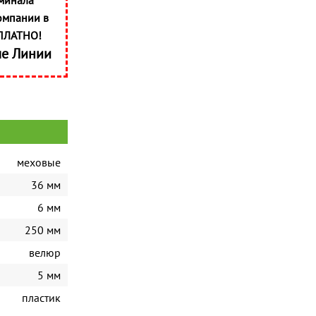
минала
омпании в
ПЛАТНО!
ые Линии
меховые
36 мм
6 мм
250 мм
велюр
5 мм
пластик