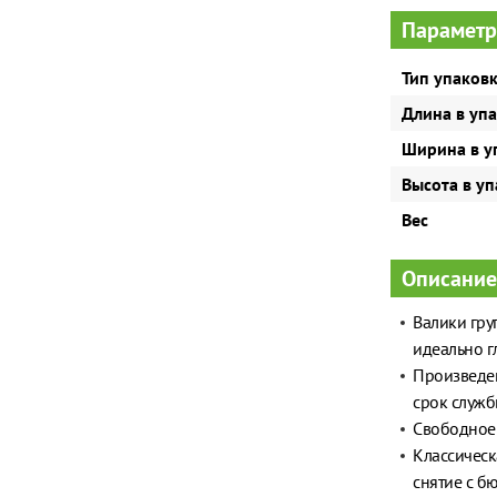
Параметр
Тип упаков
Длина в уп
Ширина в у
Высота в у
Вес
Описание
Валики гру
идеально г
Произведен
срок служб
Свободное 
Классическ
снятие с б