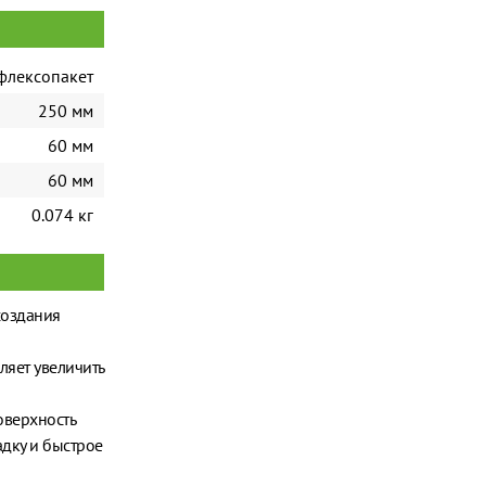
флексопакет
250 мм
60 мм
60 мм
0.074 кг
создания
ляет увеличить
оверхность
дку и быстрое