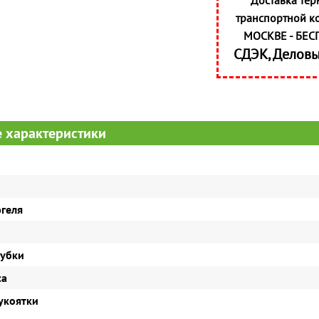
Доставка тер
транспортной к
МОСКВЕ - БЕС
СДЭК, Делов
 характеристики
геля
убки
са
укоятки