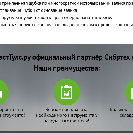
 приклеенная шубка при многократном использовании валика поз
тслаивания шубки от основания валика
структура шубки позволяет равномерно наносить краску
ые края ролика не оставляют следов по бокам в процессе окраш
стТулс.ру официальный партнёр Сибртех 
Наши преимущества:
арантия на
Возможность заказа
Большие з
нструмента!
необходимого инструмента у
склад
завода-изготовителя!