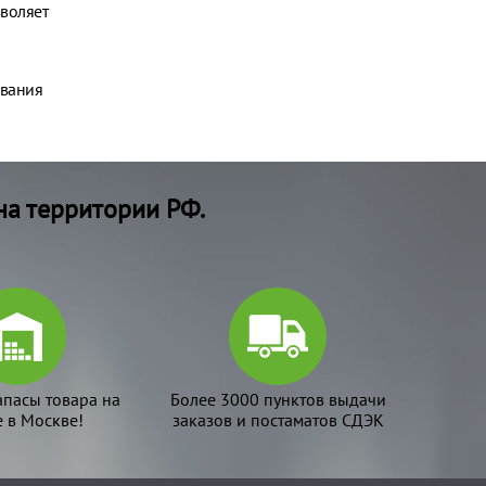
воляет
ивания
на территории РФ.
апасы товара на
Более 3000 пунктов выдачи
е в Москве!
заказов и постаматов СДЭК