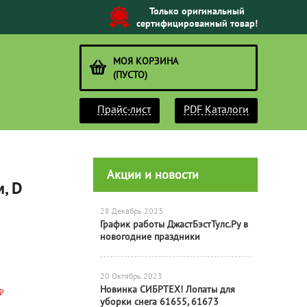
Только оригинальный
сертифицированный товар!
МОЯ КОРЗИНА
(ПУСТО)
Прайс-лист
PDF Каталоги
Акции и новости
м, D
28 Декабрь 2023
График работы ДжастБэстТулс.Ру в
новогодние праздники
20 Октябрь 2023
Новинка СИБРТЕХ! Лопаты для
₽
уборки снега 61655, 61673