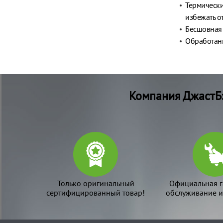
Термически
избежать о
Бесшовная 
Обработанн
Компания ДжастБэ
Только оригинальный
Официальная г
сертифицированный товар!
обслуживание и