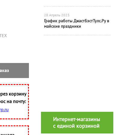
28 Апрель 2023
График работы ДжастБэстТулс.Ру в
майские праздники
ТЕХ
аказ
рез корзину
ос на почту:
p.ru
Интернет-магазины
с единой корзиной