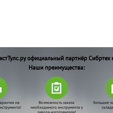
стТулс.ру официальный партнёр Сибртех 
Наши преимущества:
арантия на
Возможность заказа
Большие з
нструмента!
необходимого инструмента у
склад
завода-изготовителя!