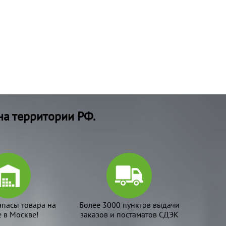
на территории РФ.
апасы товара на
Более 3000 пунктов выдачи
е в Москве!
заказов и постаматов СДЭК