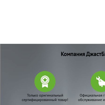
Компания ДжастБэ
Только оригинальный
Официальная г
сертифицированный товар!
обслуживание и