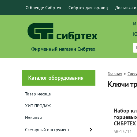
О бренде Сибртех
Сибртех для юр. лиц
Доставка и
И
Ю
Фирменный магазин Сибртех
Главная
»
Слес
Каталог оборудования
Ключи тр
Товар месяца
ХИТ ПРОДАЖ
Набор кл
торцевых
Новинки
СИБРТЕХ
Слесарный инструмент
SB-13711