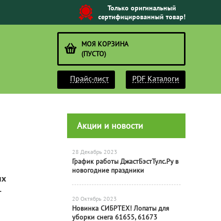
Только оригинальный
сертифицированный товар!
МОЯ КОРЗИНА
(ПУСТО)
Прайс-лист
PDF Каталоги
Акции и новости
28 Декабрь 2023
График работы ДжастБэстТулс.Ру в
новогодние праздники
ых
.
20 Октябрь 2023
Новинка СИБРТЕХ! Лопаты для
уборки снега 61655, 61673