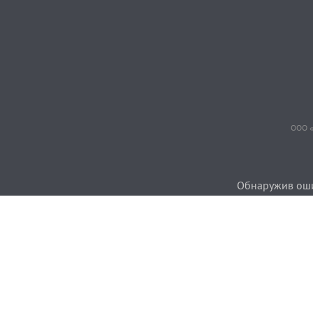
ООО «
Обнаружив ошиб