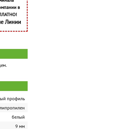
минала
омпании в
ПЛАТНО!
ые Линии
дем.
ный профиль
липропилен
белый
9 мм