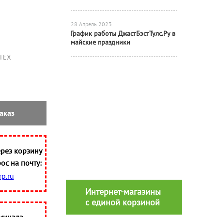
28 Апрель 2023
График работы ДжастБэстТулс.Ру в
майские праздники
ТЕХ
аказ
рез корзину
ос на почту:
p.ru
Интернет-магазины
с единой корзиной