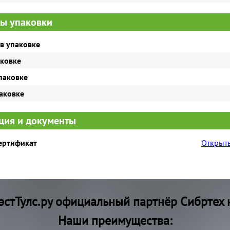
ы упаковки
в упаковке
аковке
паковке
паковке
ия и документы
сертификат
Открыть
стТулс.ру официальный партнёр Сибртех 
Наши преимущества: