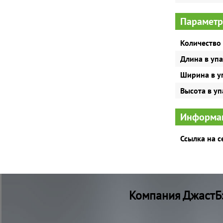
Параметр
Количество 
Длина в уп
Ширина в у
Высота в у
Информац
Ссылка на 
Компания ДжастБэ