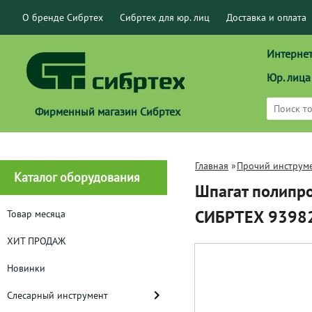
О бренде Сибртех
Сибртех для юр. лиц
Доставка и оплата
Интернет
Юр. лица
Фирменный магазин Сибртех
Главная
»
Прочий инструм
Каталог оборудования
Шпагат полипро
СИБРТЕХ 9398
Товар месяца
ХИТ ПРОДАЖ
Новинки
Слесарный инструмент