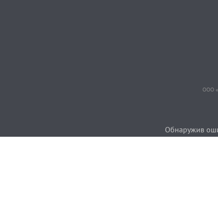
ООО «
Обнаружив ошиб