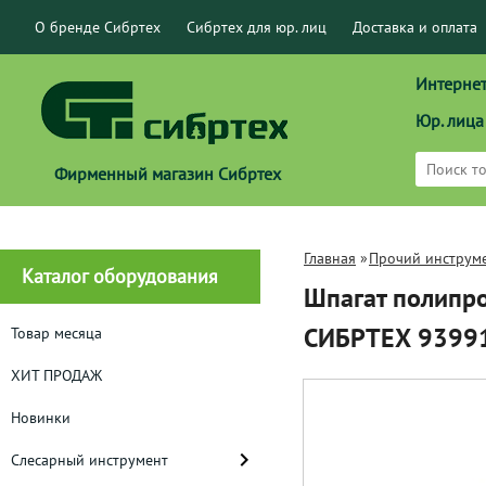
О бренде Сибртех
Сибртех для юр. лиц
Доставка и оплата
Интернет
Юр. лица
Фирменный магазин Сибртех
Главная
»
Прочий инструм
Каталог оборудования
Шпагат полипро
СИБРТЕХ 9399
Товар месяца
ХИТ ПРОДАЖ
Новинки
Слесарный инструмент