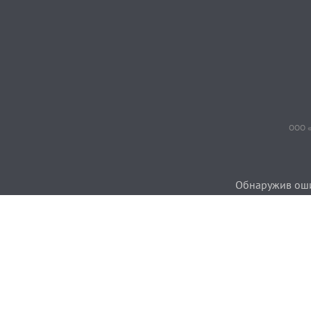
ООО «
Обнаружив ошиб