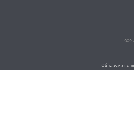
ООО «
Обнаружив ошиб