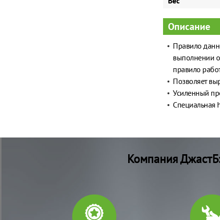
Вес
Описание
Правило данно
выполнении от
правило работ
Позволяет вы
Усиленный пр
Специальная h
Компания ДжастБэ