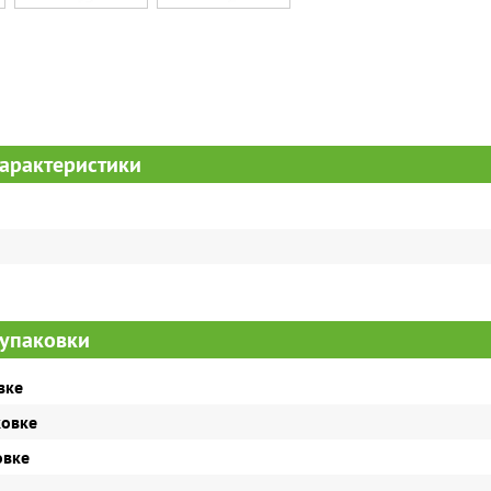
арактеристики
упаковки
вке
ковке
овке