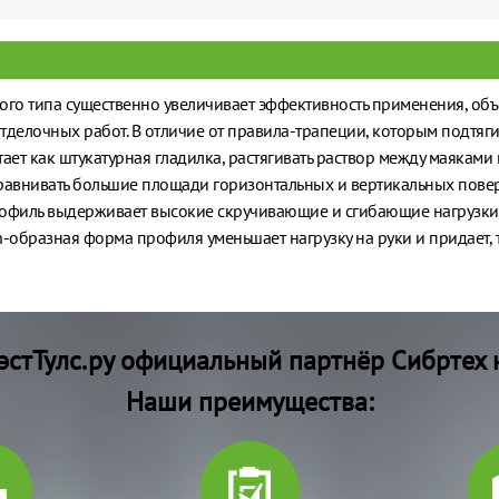
го типа существенно увеличивает эффективность применения, об
делочных работ. В отличие от правила-трапеции, которым подтяги
ает как штукатурная гладилка, растягивать раствор между маякам
равнивать большие площади горизонтальных и вертикальных пове
офиль выдерживает высокие скручивающие и сгибающие нагрузки
-образная форма профиля уменьшает нагрузку на руки и придает, т
стТулс.ру официальный партнёр Сибртех 
Наши преимущества: