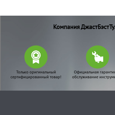
Компания ДжастБэстТу
Только оригинальный
Официальная гаранти
сертифицированный товар!
обслуживание инструме