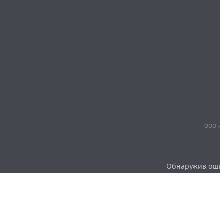
ООО «
Обнаружив ошиб