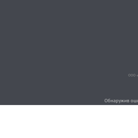
ООО «
Обнаружив ошиб