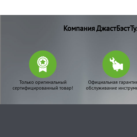
Компания ДжастБэстТу
Только оригинальный
Официальная гаранти
сертифицированный товар!
обслуживание инструме