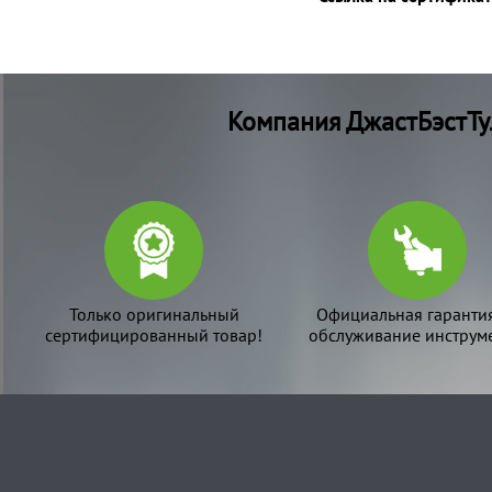
Компания ДжастБэстТу
Только оригинальный
Официальная гаранти
сертифицированный товар!
обслуживание инструме