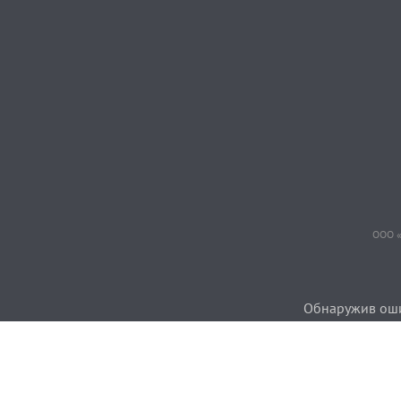
ООО «
Обнаружив ошиб