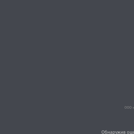
ООО «
Обнаружив ошиб