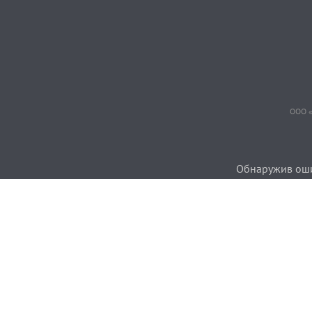
ООО «
Обнаружив ошиб