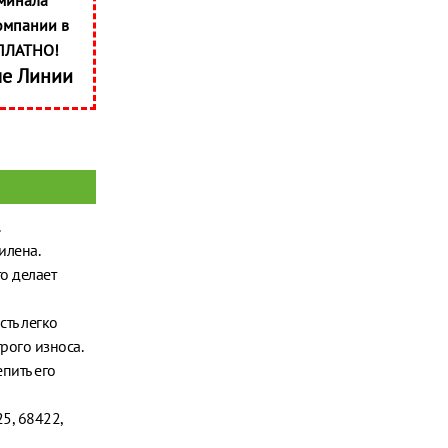
минала
омпании в
ПЛАТНО!
ые Линии
илена.
о делает
ть легко
рого износа.
пить его
5, 68422,