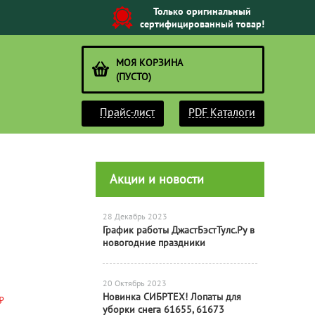
Только оригинальный
сертифицированный товар!
МОЯ КОРЗИНА
(ПУСТО)
Прайс-лист
PDF Каталоги
Акции и новости
28 Декабрь 2023
График работы ДжастБэстТулс.Ру в
новогодние праздники
20 Октябрь 2023
Новинка СИБРТЕХ! Лопаты для
₽
уборки снега 61655, 61673