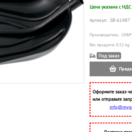
Цена указана с НДС
Артикул:
SB-61487
Производитель:
СИБР
Вес продукта: 0.52 kg
Под заказ
Предз
Оформите заказ че
или отправьте запр
info@mvgr