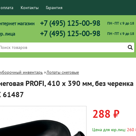
 оплата
Контакты
Гарантия
+7 (495) 125-00-98
нтернет магазин
ПН - ПТ с 9 до 18
+7 (495) 125-00-98
р. лица
ПН - ПТ с 9 до 18
оуборочный инвентарь
»
Лопаты снеговые
неговая PROFI, 410 х 390 мм, без черенка
 61487
288 ₽
Цена для юр.лиц:
260 