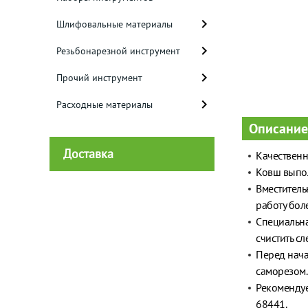
Шлифовальные материалы
Резьбонарезной инструмент
Прочий инструмент
Расходные материалы
Описание
Доставка
Качественн
Ковш выпол
Вместитель
работу бол
Специальна
счистить с
Перед нача
саморезом.
Рекомендуе
68441.