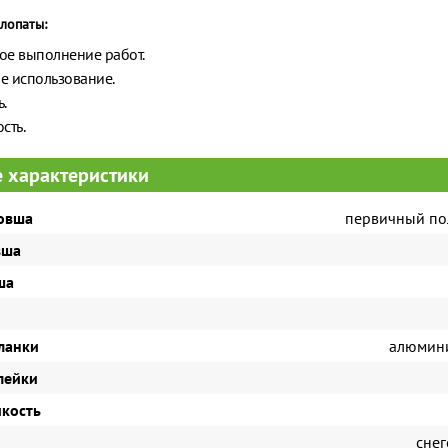
лопаты:
ое выполнение работ.
е использование.
.
сть.
 характеристики
овша
первичный п
вша
ша
ланки
алюмин
лейки
кость
сне