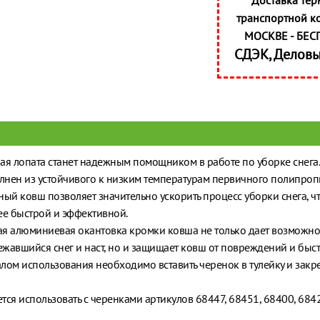
Доставка тер
транспортной к
МОСКВЕ - БЕС
СДЭК, Делов
ая лопата станет надежным помощником в работе по уборке снега.
нен из устойчивого к низким температурам первичного полипроп
ный ковш позволяет значительно ускорить процесс уборки снега, чт
ее быстрой и эффективной.
я алюминиевая окантовка кромки ковша не только дает возможнос
лежавшийся снег и наст, но и защищает ковш от повреждений и быст
лом использования необходимо вставить черенок в тулейку и закре
тся использовать с черенками артикулов 68447, 68451, 68400, 6842