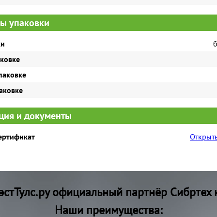
ы упаковки
ки
б
аковке
паковке
паковке
ия и документы
сертификат
Открыть
стТулс.ру официальный партнёр Сибртех 
Наши преимущества: