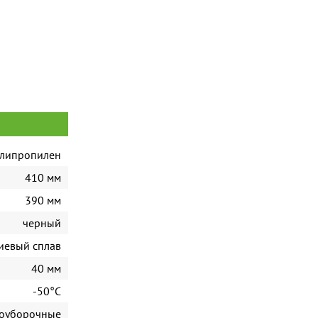
олипропилен
410 мм
390 мм
черный
иевый сплав
40 мм
-50°C
гоуборочные