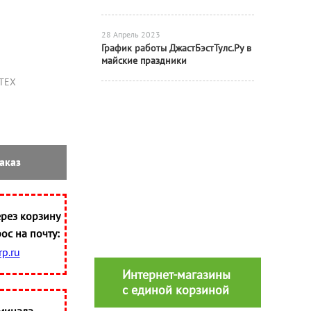
28 Апрель 2023
График работы ДжастБэстТулс.Ру в
майские праздники
ТЕХ
аказ
рез корзину
ос на почту:
p.ru
Интернет-магазины
с единой корзиной