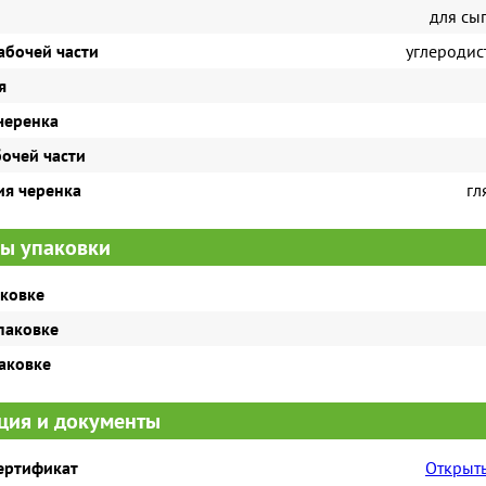
для сы
абочей части
углеродист
я
черенка
очей части
ия черенка
гл
ы упаковки
аковке
паковке
паковке
ия и документы
сертификат
Открыть