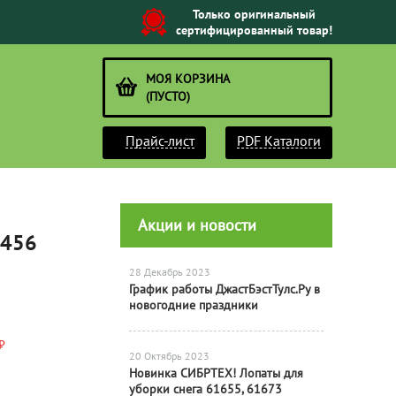
Только оригинальный
сертифицированный товар!
МОЯ КОРЗИНА
(ПУСТО)
Прайс-лист
PDF Каталоги
Акции и новости
1456
28 Декабрь 2023
График работы ДжастБэстТулс.Ру в
новогодние праздники
₽
20 Октябрь 2023
Новинка СИБРТЕХ! Лопаты для
уборки снега 61655, 61673