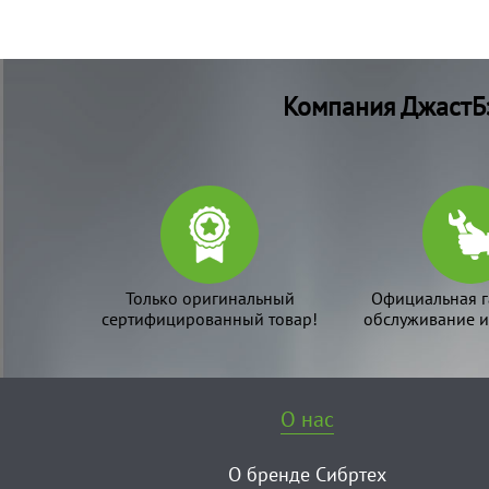
Компания ДжастБэ
Только оригинальный
Официальная г
сертифицированный товар!
обслуживание и
О нас
О бренде Сибртех