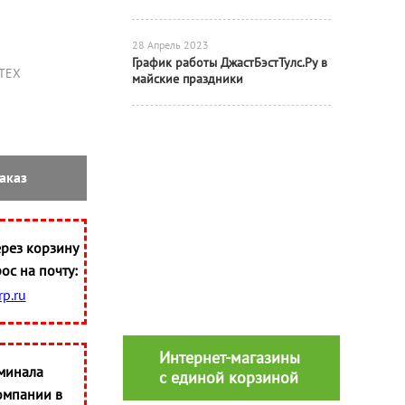
28 Апрель 2023
График работы ДжастБэстТулс.Ру в
ТЕХ
майские праздники
аказ
рез корзину
ос на почту:
p.ru
Интернет-магазины
минала
с единой корзиной
омпании в