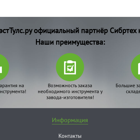
стТулс.ру официальный партнёр Сибртех 
Наши преимущества:
арантия на
Возможность заказа
Большие з
нструмента!
необходимого инструмента у
склад
завода-изготовителя!
Информация
Контакты