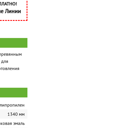
ПЛАТНО!
ые Линии
деревянным
 для
отовления
олипропилен
1340 мм
ковая эмаль