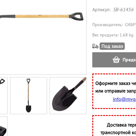
Артикул:
SB-61456
Производитель:
СИБР
Вес продукта: 1.68 kg
Под заказ
Предз
Оформите заказ че
или отправьте запр
info@mvgr
Доставка тер
транспортной к