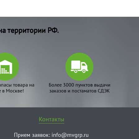
на территории РФ.
апасы товара на
Более 3000 пунктов выдачи
е в Москве!
заказов и постаматов СДЭК
Контакты
Прием заявок:
info@mvgrp.ru