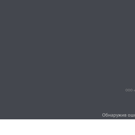
ООО «
Обнаружив ошиб