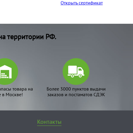
Открыть сертификат
на территории РФ.
апасы товара на
Более 3000 пунктов выдачи
е в Москве!
заказов и постаматов СДЭК
Контакты