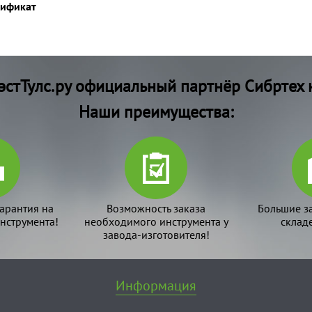
тификат
стТулс.ру официальный партнёр Сибртех 
Наши преимущества:
арантия на
Возможность заказа
Большие з
нструмента!
необходимого инструмента у
склад
завода-изготовителя!
Информация