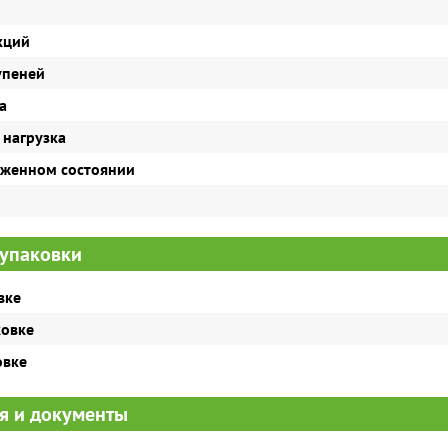
кций
упеней
а
 нагрузка
оженном состоянии
упаковки
вке
ковке
овке
я и документы