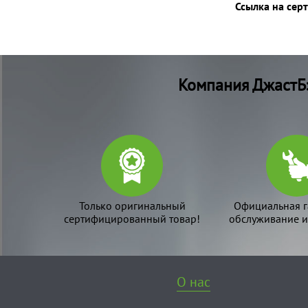
Ссылка на сер
Компания ДжастБэ
Только оригинальный
Официальная г
сертифицированный товар!
обслуживание и
О нас