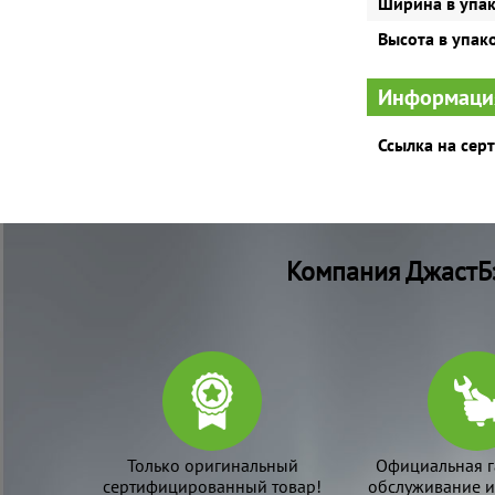
Ширина в упа
Высота в упак
Информаци
Ссылка на сер
Компания ДжастБэ
Только оригинальный
Официальная г
сертифицированный товар!
обслуживание и