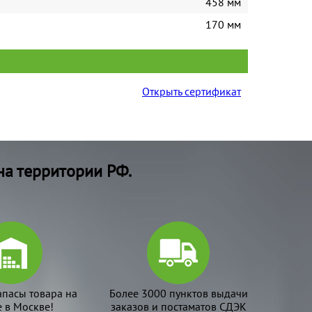
458 мм
170 мм
Открыть сертификат
на территории РФ.
апасы товара на
Более 3000 пунктов выдачи
е в Москве!
заказов и постаматов СДЭК