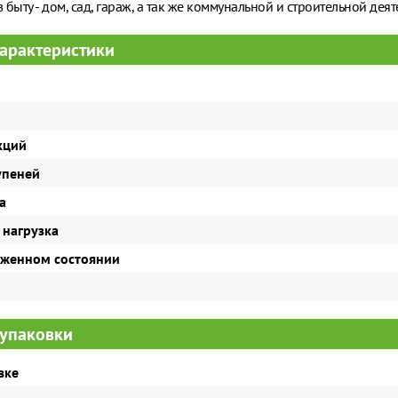
 быту - дом, сад, гараж, а так же коммунальной и строительной деят
арактеристики
кций
упеней
а
 нагрузка
оженном состоянии
упаковки
вке