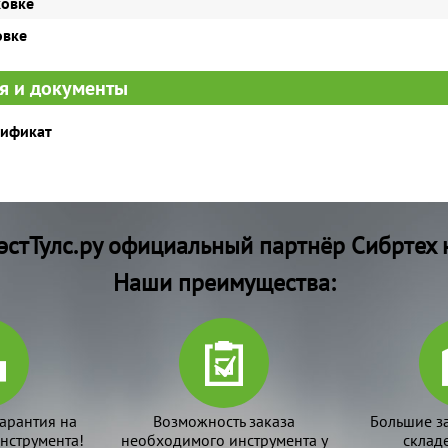
ковке
овке
я и документы
тификат
стТулс.ру официальный партнёр Сибртех 
Наши преимущества:
арантия на
Возможность заказа
Большие з
нструмента!
необходимого инструмента у
склад