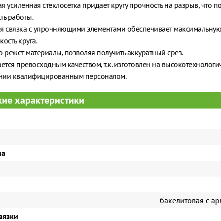
я усиленная стеклосетка придает кругу прочность на разрыв, что 
ть работы.
я связка с упрочняющими элементами обеспечивает максимальну
ость круга.
о режет материалы, позволяя получить аккуратный срез.
ается превосходным качеством, т.к. изготовлен на высокотехнолог
нии квалифицированным персоналом.
кие характеристики
на
бакелитовая с а
вязки