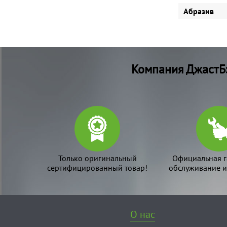
Абразив
Компания ДжастБэ
Только оригинальный
Официальная г
сертифицированный товар!
обслуживание и
О нас