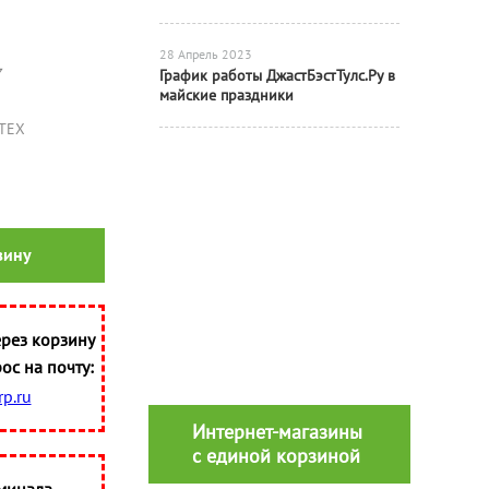
28 Апрель 2023
7
График работы ДжастБэстТулс.Ру в
майские праздники
ТЕХ
зину
рез корзину
ос на почту:
p.ru
Интернет-магазины
с единой корзиной