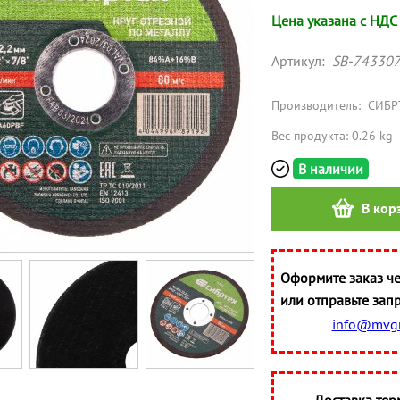
Цена указана с НДС
Артикул:
SB-74330
Производитель:
СИБР
Вес продукта: 0.26 kg
В наличии
В кор
Оформите заказ че
или отправьте запр
info@mvgr