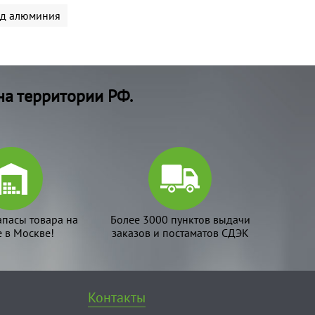
ид алюминия
на территории РФ.
апасы товара на
Более 3000 пунктов выдачи
е в Москве!
заказов и постаматов СДЭК
Контакты