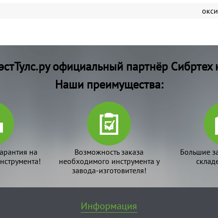
окс
стТулс.ру официальный партнёр Сибртех 
Наши преимущества:
арантия на
Возможность заказа
Большие з
нструмента!
необходимого инструмента у
склад
завода-изготовителя!
Информация