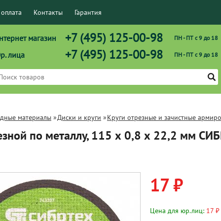
 оплата
Контакты
Гарантия
+7 (495) 125-00-98
нтернет магазин
ПН - ПТ с 9 до 18
+7 (495) 125-00-98
р. лица
ПН - ПТ с 9 до 18
одные материалы
»
Диски и круги
»
Круги отрезные и зачистные армир
езной по металлу, 115 х 0,8 х 22,2 мм СИ
17 ₽
Цена для юр.лиц:
17 ₽