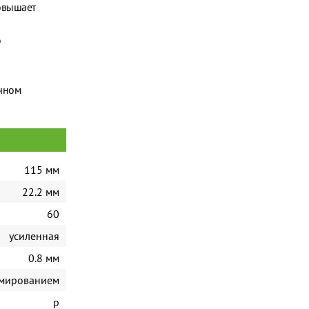
повышает
ю
ичном
115 мм
22.2 мм
60
усиленная
0.8 мм
рмированием
р