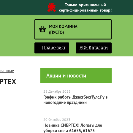
Только оригинальный
сертифицированный товар!
МОЯ КОРЗИНА
(ПУСТО)
Прайс-лист
PDF Каталоги
ованные
Акции и новости
БРТЕХ
28 Декабрь 2023
График работы ДжастБэстТулс.Ру в
новогодние праздники
20 Октябрь 2023
Новинка СИБРТЕХ! Лопаты для
уборки снега 61655, 61673