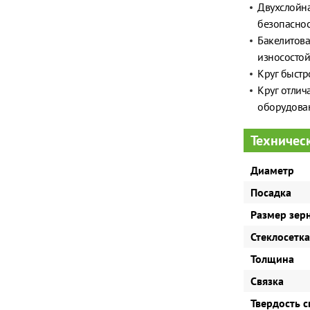
Двухслойна
безопаснос
Бакелитова
износостойк
Круг быстр
Круг отлич
оборудова
Техничес
Диаметр
Посадка
Размер зер
Стеклосетка
Толщина
Связка
Твердость с