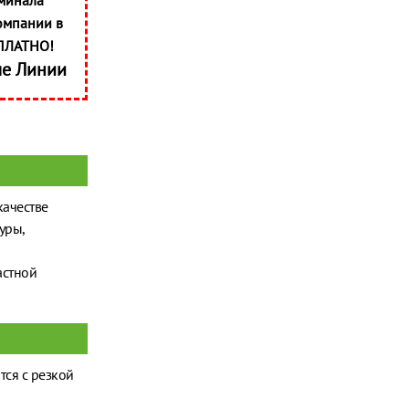
минала
омпании в
ПЛАТНО!
ые Линии
качестве
уры,
астной
тся с резкой