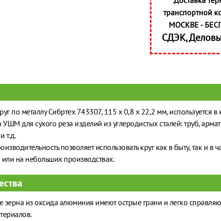
Доставка тер
транспортной к
МОСКВЕ - БЕС
СДЭК, Делов
уг по металлу Сибртех 743307, 115 х 0,8 х 22,2 мм, используется в 
а УШМ для сухого реза изделий из углеродистых сталей: труб, армат
 т.д.
изводительность позволяет использовать круг как в быту, так и в ч
 или на небольших производствах.
ества
 зерна из оксида алюминия имеют острые грани и легко справляю
териалов.