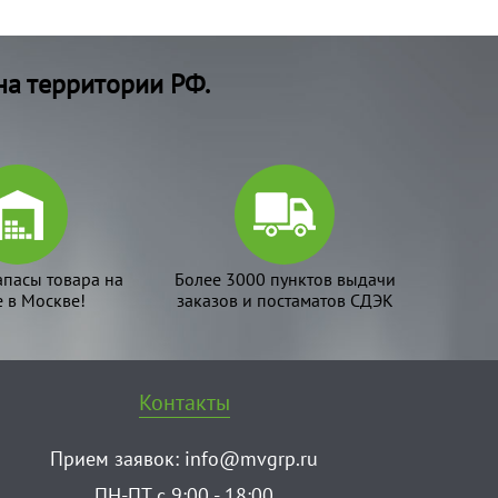
на территории РФ.
апасы товара на
Более 3000 пунктов выдачи
е в Москве!
заказов и постаматов СДЭК
Контакты
Прием заявок:
info@mvgrp.ru
ПН-ПТ с 9:00 - 18:00