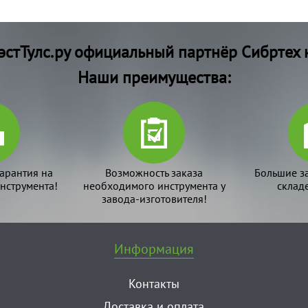
стТулс.ру официальный партнёр Сибртех 
Наши преимущества:
арантия на
Возможность заказа
Большие з
нструмента!
необходимого инструмента у
склад
завода-изготовителя!
Информация
Контакты
Доставка и оплата