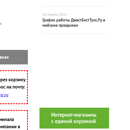
28 Апрель 2023
График работы ДжастБэстТулс.Ру в
я
майские праздники
аказ
рез корзину
ос на почту:
p.ru
Интернет-магазины
минала
с единой корзиной
омпании в