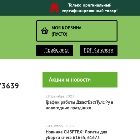
Только оригинальный
сертифицированный товар!
МОЯ КОРЗИНА
(ПУСТО)
Прайс-лист
PDF Каталоги
Акции и новости
 73639
28 Декабрь 2023
График работы ДжастБэстТулс.Ру в
новогодние праздники
20 Октябрь 2023
Новинка СИБРТЕХ! Лопаты для
уборки снега 61655, 61673