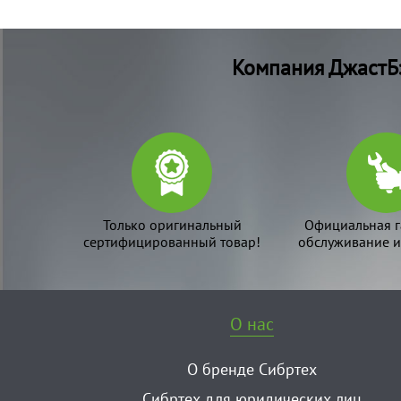
Компания ДжастБэ
Только оригинальный
Официальная г
сертифицированный товар!
обслуживание и
О нас
О бренде Сибртех
Сибртех для юридических лиц