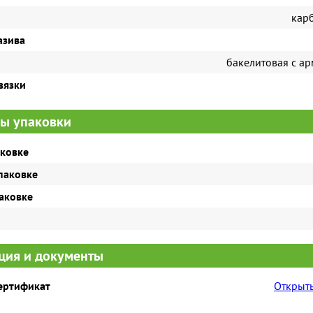
кар
азива
бакелитовая с а
вязки
ы упаковки
аковке
паковке
паковке
ия и документы
сертификат
Открыть