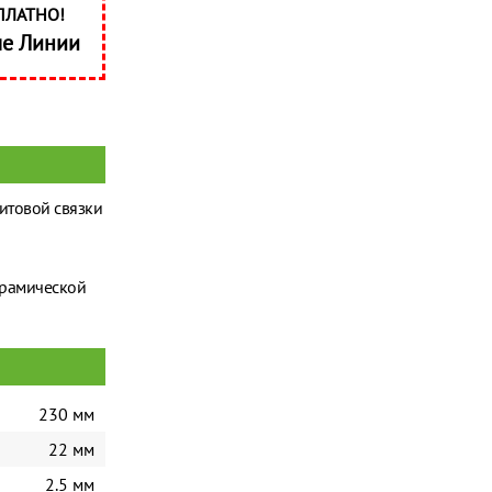
ПЛАТНО!
ые Линии
итовой связки
ерамической
230 мм
22 мм
2.5 мм