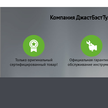
Компания ДжастБэстТу
Только оригинальный
Официальная гаранти
сертифицированный товар!
обслуживание инструме