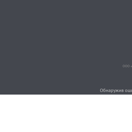
ООО «
Обнаружив ошиб