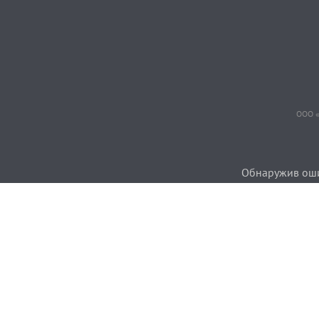
ООО «
Обнаружив ошиб