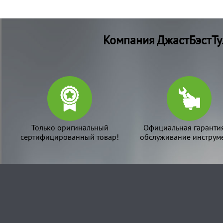
Компания ДжастБэстТу
Только оригинальный
Официальная гаранти
сертифицированный товар!
обслуживание инструме