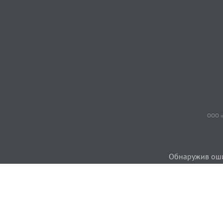
ООО «
Обнаружив ошиб