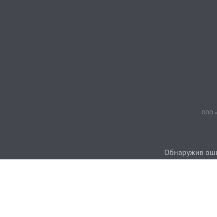
ООО «
Обнаружив ошиб