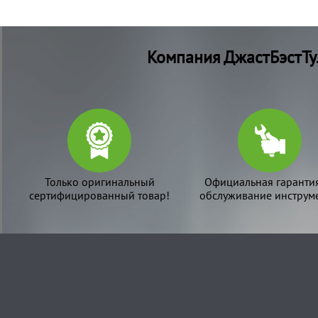
Компания ДжастБэстТу
Только оригинальный
Официальная гаранти
сертифицированный товар!
обслуживание инструме