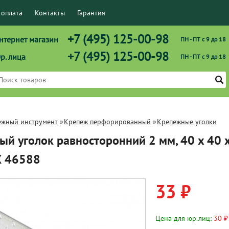
 оплата
Контакты
Гарантия
+7 (495) 125-00-98
нтернет магазин
ПН - ПТ с 9 до 18
+7 (495) 125-00-98
р. лица
ПН - ПТ с 9 до 18
ежный инструмент
»
Крепеж перфорированный
»
Крепежные уголки
й уголок равносторонний 2 мм, 40 x 40 
 46588
33 ₽
Цена для юр.лиц:
30 ₽