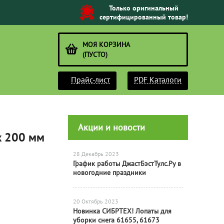
Только оригинальный
сертифицированный товар!
МОЯ КОРЗИНА
(ПУСТО)
Прайс-лист
PDF Каталоги
Акции и новости
x 200 мм
28 Декабрь 2023
График работы ДжастБэстТулс.Ру в
новогодние праздники
20 Октябрь 2023
Новинка СИБРТЕХ! Лопаты для
уборки снега 61655, 61673