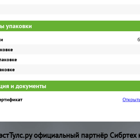
ы упаковки
ки
б
аковке
паковке
паковке
ия и документы
сертификат
Открыть
стТулс.ру официальный партнёр Сибртех 