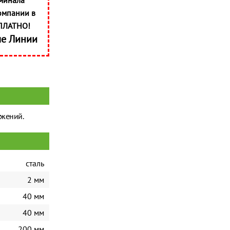
минала
омпании в
ПЛАТНО!
ые Линии
ужений.
сталь
2 мм
40 мм
40 мм
200 мм