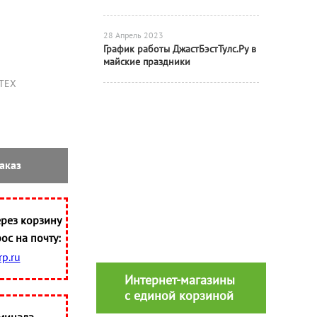
28 Апрель 2023
График работы ДжастБэстТулс.Ру в
майские праздники
ТЕХ
аказ
рез корзину
ос на почту:
p.ru
Интернет-магазины
с единой корзиной