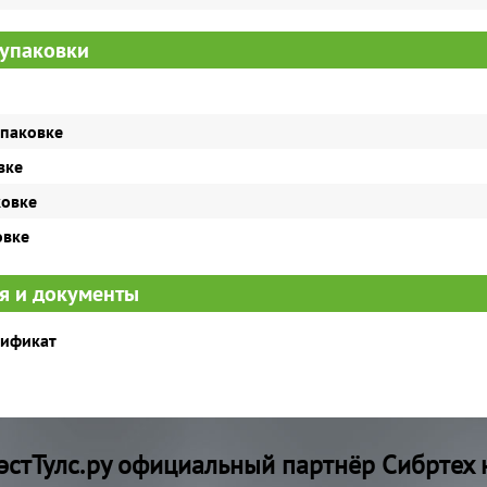
упаковки
упаковке
вке
ковке
овке
я и документы
тификат
стТулс.ру официальный партнёр Сибртех 