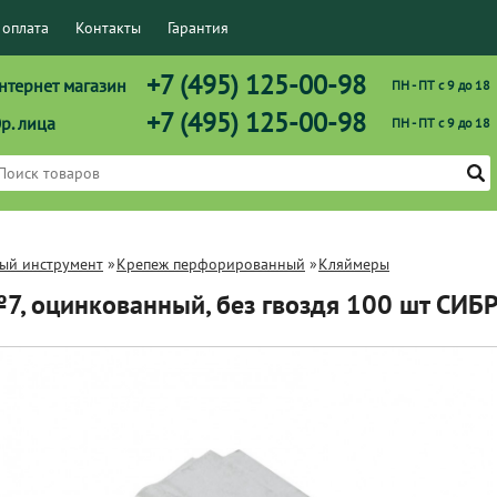
 оплата
Контакты
Гарантия
+7 (495) 125-00-98
нтернет магазин
ПН - ПТ с 9 до 18
+7 (495) 125-00-98
р. лица
ПН - ПТ с 9 до 18
ый инструмент
»
Крепеж перфорированный
»
Кляймеры
7, оцинкованный, без гвоздя 100 шт СИБ