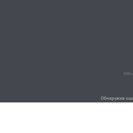
ООО «
Обнаружив ошиб