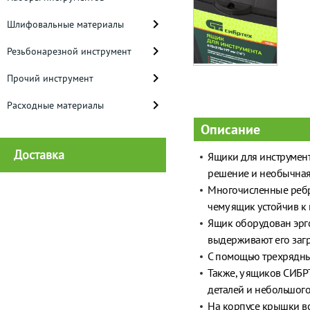
Шлифовальные материалы
Резьбонарезной инструмент
Прочий инструмент
Расходные материалы
Описание
Доставка
Ящики для инструмент
решение и необычная 
Многочисленные ребр
чему ящик устойчив к
Ящик оборудован эрго
выдерживают его загру
С помощью трехрядных
Также, у ящиков СИБР
деталей и небольшого
На корпусе крышки вс