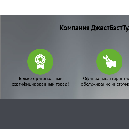
Компания ДжастБэстТу
Только оригинальный
Официальная гаранти
сертифицированный товар!
обслуживание инструме