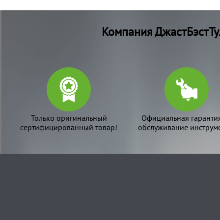
Компания ДжастБэстТу
Только оригинальный
Официальная гаранти
сертифицированный товар!
обслуживание инструме