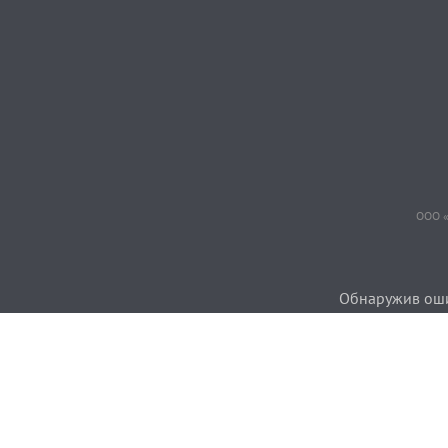
ООО «
Обнаружив ошиб