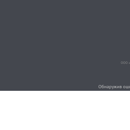
ООО «
Обнаружив ошиб