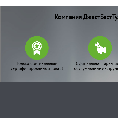
Компания ДжастБэстТу
Только оригинальный
Официальная гаранти
сертифицированный товар!
обслуживание инструме