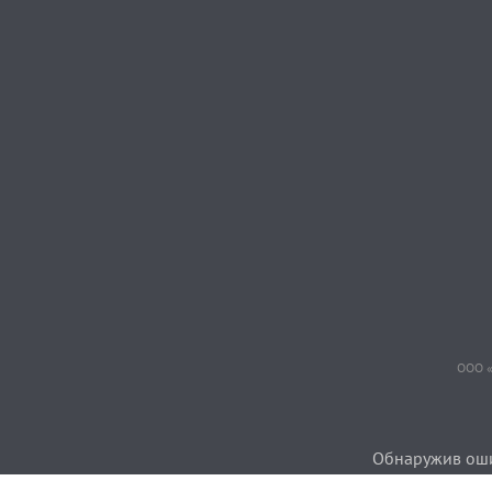
ООО «
Обнаружив ошиб